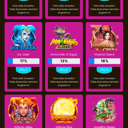
Pola tidak tersedia !
Pola tidak tersedia !
Pola tidak tersedia !
Tidak disarankan bermain
Tidak disarankan bermain
Tidak disarankan bermain
di game ini
di game ini
di game ini
Ice Joker
Immortails of Egypt
Imperial Opera
17%
13%
18%
Pola tidak tersedia !
Pola tidak tersedia !
Pola tidak tersedia !
Tidak disarankan bermain
Tidak disarankan bermain
Tidak disarankan bermain
di game ini
di game ini
di game ini
Inferno Joker
Inferno Star
Invading Vegas