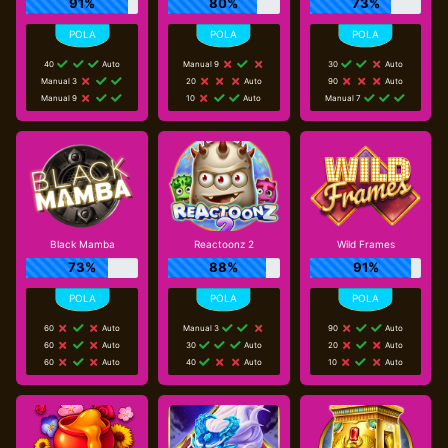
91%
80%
73%
40
Auto
Manual 9
30
Auto
Manual 3
20
Auto
90
Auto
Manual 9
10
Auto
Manual 7
Black Mamba
Reactoonz 2
Wild Frames
73%
88%
91%
60
Auto
Manual 3
90
Auto
60
Auto
30
Auto
20
Auto
60
Auto
40
Auto
10
Auto