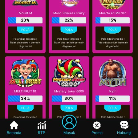
Mount M
Moon Princess Trinity
Muerto en Mictlan
23%
22%
15%
Pola tidak tersedia !
Pola tidak tersedia !
Pola tidak tersedia !
Tidak disarankan bermain
Tidak disarankan bermain
Tidak disarankan bermain
di game ini
di game ini
di game ini
MULTIFRUIT 81
Mystery Joker 6000
Myth
34%
30%
11%
Pola tidak tersedia !
Pola tidak tersedia !
Pola tidak tersedia !
Tidak disarankan bermain
Tidak disarankan bermain
Tidak disarankan bermain
di game ini
di game ini
di game ini
Beranda
RTP
Masuk
Promo
Hubungi