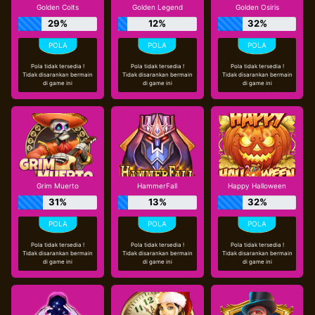
Golden Colts
Golden Legend
Golden Osiris
29%
12%
32%
Pola tidak tersedia !
Pola tidak tersedia !
Pola tidak tersedia !
Tidak disarankan bermain
Tidak disarankan bermain
Tidak disarankan bermain
di game ini
di game ini
di game ini
Grim Muerto
HammerFall
Happy Halloween
31%
13%
32%
Pola tidak tersedia !
Pola tidak tersedia !
Pola tidak tersedia !
Tidak disarankan bermain
Tidak disarankan bermain
Tidak disarankan bermain
di game ini
di game ini
di game ini