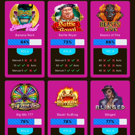
Banana Rock
Battle Royal
Beasts of Fire
64%
73%
66%
Manual 3
Manual 3
60
Auto
10
Auto
80
Auto
40
Auto
Manual 5
Manual 7
40
Auto
Big Win 777
Blazin' Bullfrog
Blinged
79%
78%
77%