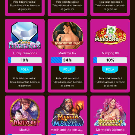
Pola tidak tersedia !
Pola tidak tersedia !
Pola tidak tersedia !
Tidak disarankan bermain
Tidak disarankan bermain
Tidak disarankan bermain
di game ini
di game ini
di game ini
Lucky Diamonds
Madame Ink
Mahjong 88
10%
34%
10%
Pola tidak tersedia !
Pola tidak tersedia !
Pola tidak tersedia !
Tidak disarankan bermain
Tidak disarankan bermain
Tidak disarankan bermain
di game ini
di game ini
di game ini
Matsuri
Merlin and the Ice Queen Morgana
Mermaid's Diamond