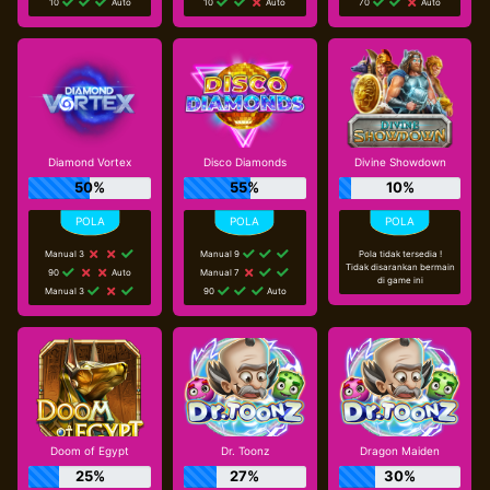
10
Auto
10
Auto
70
Auto
Diamond Vortex
Disco Diamonds
Divine Showdown
50%
55%
10%
Manual 3
Manual 9
Pola tidak tersedia !
Tidak disarankan bermain
90
Auto
Manual 7
di game ini
Manual 3
90
Auto
Doom of Egypt
Dr. Toonz
Dragon Maiden
25%
27%
30%