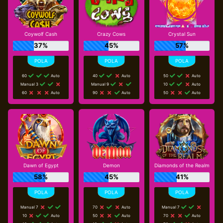
Coywolf Cash
Crazy Cows
Crystal Sun
37%
45%
57%
60
Auto
40
Auto
50
Auto
Manual 3
Manual 9
10
Auto
60
Auto
90
Auto
50
Auto
Dawn of Egypt
Demon
Diamonds of the Realm
58%
45%
41%
Manual 7
70
Auto
Manual 7
10
Auto
50
Auto
70
Auto