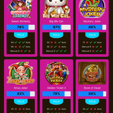
Sweet Alchemy
Big Win Cat
Mystery Joker
78%
67%
86%
60
Auto
50
Auto
10
Auto
90
Auto
40
Auto
Manual 9
Manual 9
Manual 5
Manual 9
Xmas Joker
Golden Ticket 2
Book of Dead
83%
79%
89%
20
Auto
60
Auto
50
Auto