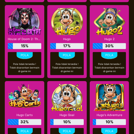
House of Doom 2: The Crypt
Hugo
Hugo 2
15%
17%
30%
Pola tidak tersedia !
Pola tidak tersedia !
Pola tidak tersedia !
Tidak disarankan bermain
Tidak disarankan bermain
Tidak disarankan bermain
di game ini
di game ini
di game ini
Hugo Carts
Hugo Goal
Hugo's Adventure
32%
10%
10%