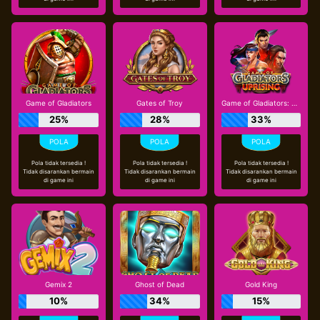
Game of Gladiators
Gates of Troy
Game of Gladiators: Uprising
25%
28%
33%
Pola tidak tersedia !
Pola tidak tersedia !
Pola tidak tersedia !
Tidak disarankan bermain
Tidak disarankan bermain
Tidak disarankan bermain
di game ini
di game ini
di game ini
Gemix 2
Ghost of Dead
Gold King
10%
34%
15%