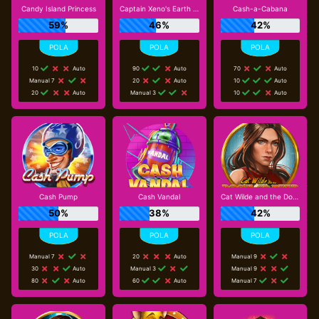
Candy Island Princess
Captain Xeno's Earth Adventure
Cash-a-Cabana
59%
46%
42%
10
Auto
90
Auto
70
Auto
Manual 7
20
Auto
10
Auto
20
Auto
Manual 3
10
Auto
Cash Pump
Cash Vandal
Cat Wilde and the Doom of Dead
50%
38%
42%
Manual 7
20
Auto
Manual 9
30
Auto
Manual 3
Manual 9
80
Auto
60
Auto
Manual 7