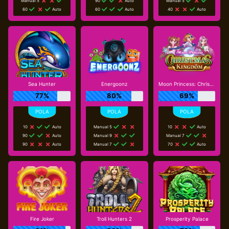
Manual 5
90
Auto
Manual 5
60
Auto
60
Auto
40
Auto
Sea Hunter
Energoonz
Moon Princess: Christmas Kingdom
77%
80%
69%
10
Auto
Manual 5
10
Auto
90
Auto
Manual 9
Manual 7
90
Auto
Manual 7
70
Auto
Fire Joker
Troll Hunters 2
Prosperity Palace