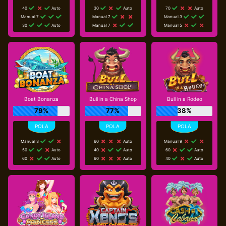
40
Auto
30
Auto
70
Auto
Manual 7
Manual 7
Manual 3
30
Auto
Manual 7
Manual 5
Boat Bonanza
Bull in a China Shop
Bull in a Rodeo
79%
77%
38%
Manual 3
60
Auto
Manual 9
50
Auto
40
Auto
60
Auto
60
Auto
60
Auto
40
Auto