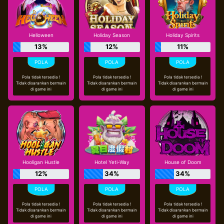
Helloween
Holiday Season
Holiday Spirits
13%
12%
11%
Pola tidak tersedia !
Pola tidak tersedia !
Pola tidak tersedia !
Tidak disarankan bermain
Tidak disarankan bermain
Tidak disarankan bermain
di game ini
di game ini
di game ini
Hooligan Hustle
Hotel Yeti-Way
House of Doom
12%
34%
34%
Pola tidak tersedia !
Pola tidak tersedia !
Pola tidak tersedia !
Tidak disarankan bermain
Tidak disarankan bermain
Tidak disarankan bermain
di game ini
di game ini
di game ini