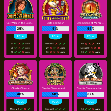
Cat Wilde in the Eclipse of the Sun God
Cats and Cash
Champions of Mithrune
35%
51%
54%
30
Auto
Manual 3
60
Auto
30
Auto
20
Auto
Manual 9
90
Auto
30
Auto
70
Auto
Charlie Chance
Charlie Chance and the Curse of Cleopatra
Charlie Chance in Hell to Pay
48%
58%
37%
Manual 3
Manual 3
50
Auto