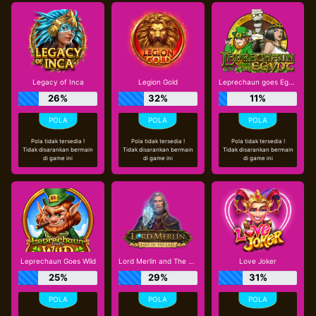
Legacy of Inca
Legion Gold
Leprechaun goes Egypt
26%
32%
11%
Pola tidak tersedia !
Pola tidak tersedia !
Pola tidak tersedia !
Tidak disarankan bermain
Tidak disarankan bermain
Tidak disarankan bermain
di game ini
di game ini
di game ini
Leprechaun Goes Wild
Lord Merlin and The Lady of The Lake
Love Joker
25%
29%
31%