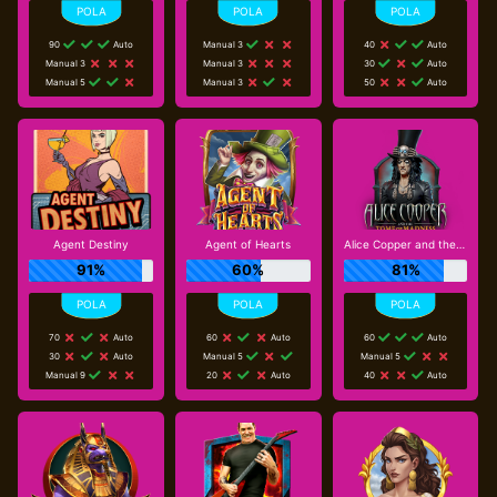
90
Auto
Manual 3
40
Auto
Manual 3
Manual 3
30
Auto
Manual 5
Manual 3
50
Auto
Agent Destiny
Agent of Hearts
Alice Copper and the Tome of Madness
91%
60%
81%
70
Auto
60
Auto
60
Auto
30
Auto
Manual 5
Manual 5
Manual 9
20
Auto
40
Auto