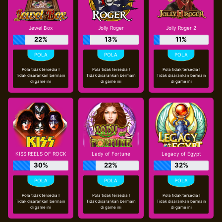
Jewel Box
Jolly Roger
Jolly Roger 2
22%
13%
11%
Pola tidak tersedia !
Pola tidak tersedia !
Pola tidak tersedia !
Tidak disarankan bermain
Tidak disarankan bermain
Tidak disarankan bermain
di game ini
di game ini
di game ini
KISS REELS OF ROCK
Lady of Fortune
Legacy of Egypt
30%
22%
32%
Pola tidak tersedia !
Pola tidak tersedia !
Pola tidak tersedia !
Tidak disarankan bermain
Tidak disarankan bermain
Tidak disarankan bermain
di game ini
di game ini
di game ini