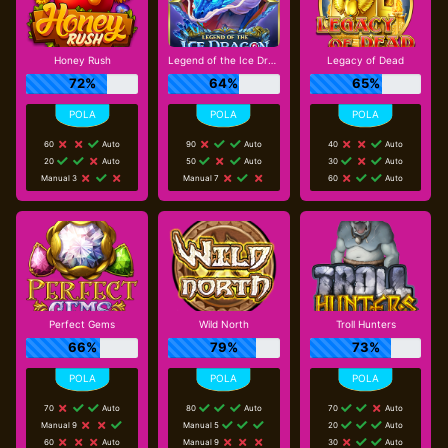
Honey Rush
Legend of the Ice Dragon
Legacy of Dead
72%
64%
65%
60
Auto
90
Auto
40
Auto
20
Auto
50
Auto
30
Auto
Manual 3
Manual 7
60
Auto
Perfect Gems
Wild North
Troll Hunters
66%
79%
73%
70
Auto
80
Auto
70
Auto
Manual 9
Manual 5
20
Auto
60
Auto
Manual 9
30
Auto