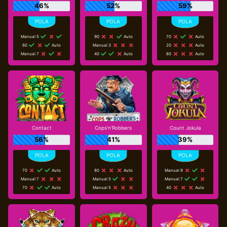
46%
52%
59%
Manual 5
90
Auto
70
Auto
60
Auto
Manual 3
20
Auto
Manual 7
40
Auto
80
Auto
Contact
Cops'n'Robbers
Count Jokula
56%
41%
39%
70
Auto
80
Auto
Manual 9
Manual 7
Manual 5
Manual 7
70
Auto
Manual 5
40
Auto