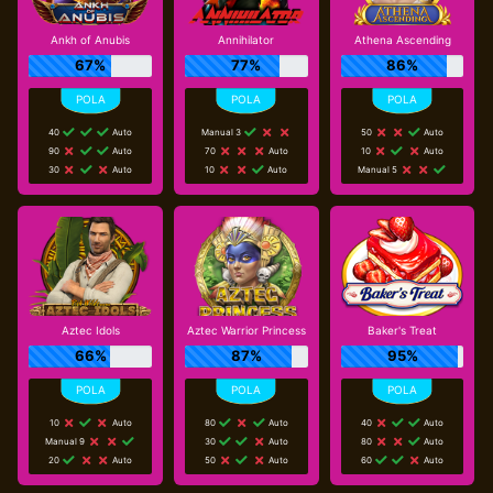
Ankh of Anubis
Annihilator
Athena Ascending
67%
77%
86%
40
Auto
Manual 3
50
Auto
90
Auto
70
Auto
10
Auto
30
Auto
10
Auto
Manual 5
Aztec Idols
Aztec Warrior Princess
Baker's Treat
66%
87%
95%
10
Auto
80
Auto
40
Auto
Manual 9
30
Auto
80
Auto
20
Auto
50
Auto
60
Auto