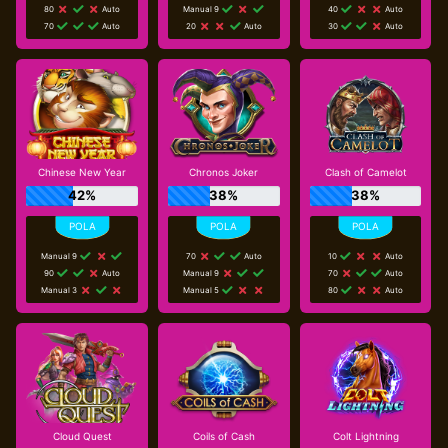
80
Auto
Manual 9
40
Auto
70
Auto
20
Auto
30
Auto
Chinese New Year
Chronos Joker
Clash of Camelot
42%
38%
38%
Manual 9
70
Auto
10
Auto
90
Auto
Manual 9
70
Auto
Manual 3
Manual 5
80
Auto
Cloud Quest
Coils of Cash
Colt Lightning