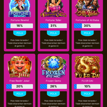
Fortune Rewind
Fortune Teller
Fortunes of Ali Baba
16%
31%
30%
Pola tidak tersedia !
Pola tidak tersedia !
Pola tidak tersedia !
Tidak disarankan bermain
Tidak disarankan bermain
Tidak disarankan bermain
di game ini
di game ini
di game ini
Free Reelin' Joker
Frozen Gems
FU ER DAI
20%
26%
10%
Pola tidak tersedia !
Pola tidak tersedia !
Pola tidak tersedia !
Tidak disarankan bermain
Tidak disarankan bermain
Tidak disarankan bermain
di game ini
di game ini
di game ini