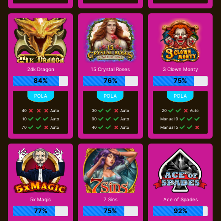
24k Dragon
15 Crystal Roses
3 Clown Monty
84%
76%
75%
40
Auto
30
Auto
20
Auto
10
Auto
90
Auto
Manual 9
70
Auto
40
Auto
Manual 5
5x Magic
7 Sins
Ace of Spades
77%
75%
92%