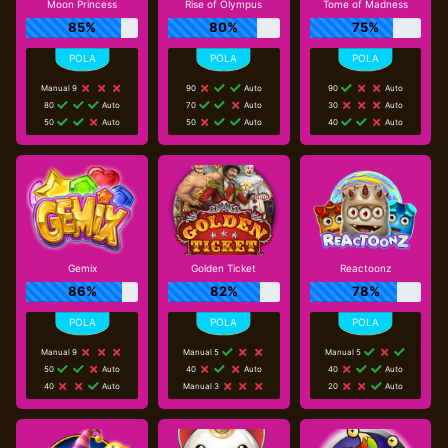
Moon Princess
Rise of Olympus
Tome of Madness
85%
80%
75%
Manual 9
90
Auto
90
Auto
80
Auto
70
Auto
30
Auto
50
Auto
50
Auto
40
Auto
Gemix
Golden Ticket
Reactoonz
86%
82%
78%
Manual 9
Manual 5
Manual 5
50
Auto
40
Auto
40
Auto
40
Auto
Manual 3
20
Auto