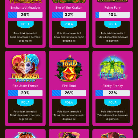
Enchanted Meadow
Eye of the Kraken
Feline Fury
26%
32%
10%
Pola tidak tersedia !
Pola tidak tersedia !
Pola tidak tersedia !
Tidak disarankan bermain
Tidak disarankan bermain
Tidak disarankan bermain
di game ini
di game ini
di game ini
Fire Joker Freeze
Fire Toad
Firefly Frenzy
29%
26%
23%
Pola tidak tersedia !
Pola tidak tersedia !
Pola tidak tersedia !
Tidak disarankan bermain
Tidak disarankan bermain
Tidak disarankan bermain
di game ini
di game ini
di game ini