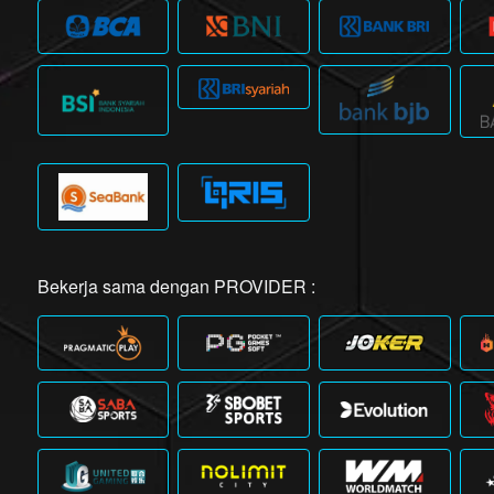
Bekerja sama dengan PROVIDER :