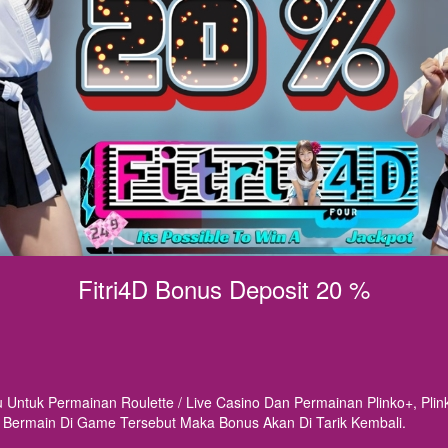
Fitri4D Bonus Deposit 20 %
 Untuk Permainan Roulette / Live Casino Dan Permainan Plinko+, Plinko 
n Bermain Di Game Tersebut Maka Bonus Akan Di Tarik Kembali.