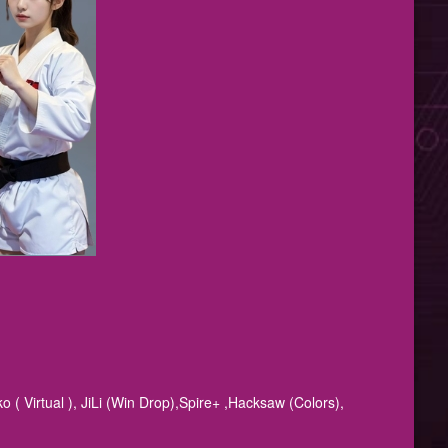
( Virtual ), JiLi (Win Drop),Spire+ ,Hacksaw (Colors),