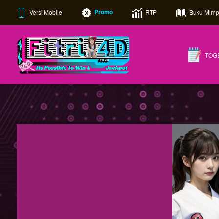
Promo
Versi Mobile
RTP
Buku Mimp
TOG